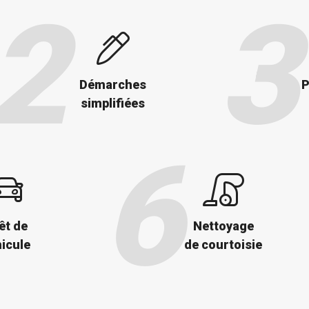
Démarches
P
simplifiées
êt de
Nettoyage
icule
de courtoisie