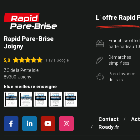
L' offre Rapid 
Rapid Pare-Brise
Franchise offer
Joigny
carte cadeau 10
Démarches
5,0
1 avis Google
simplifiées
ZC de la Petite Isle
Pas d'avance
89300 Joigny
de frais
Elue meilleure enseigne
Contact
Act
Roady.fr