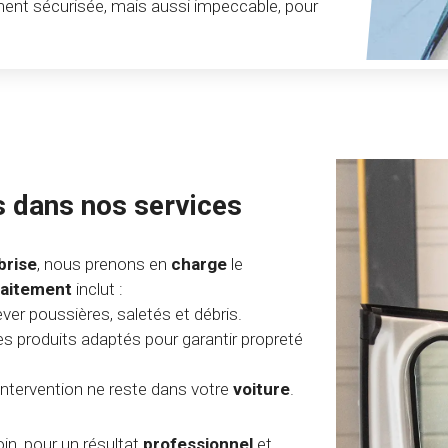
ent sécurisée, mais aussi impeccable, pour
s dans nos services
brise
, nous prenons en
charge
le
raitement
inclut :
ver poussières, saletés et débris.
s produits adaptés pour garantir propreté
intervention ne reste dans votre
voiture
.
in, pour un résultat
professionnel
et