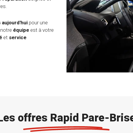
res.
 aujourd'hui
pour une
 notre
équipe
est à votre
é
et
service
Les offres Rapid Pare-Bris