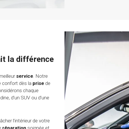
it la différence
meilleur
service
. Notre
e confort dès la
prise
de
considérons chaque
adine, d’un SUV ou d’une
cher l’intérieur de votre
ne
réparation
soignée et