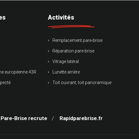
es
Activités
Remplacement pare-brise
Réparation pare-brise
Vitrage latéral
rme européenne 43R
Lunette arrière
specté
Toit ouvrant, toit panoramique
 Pare-Brise recrute
Rapidparebrise.fr