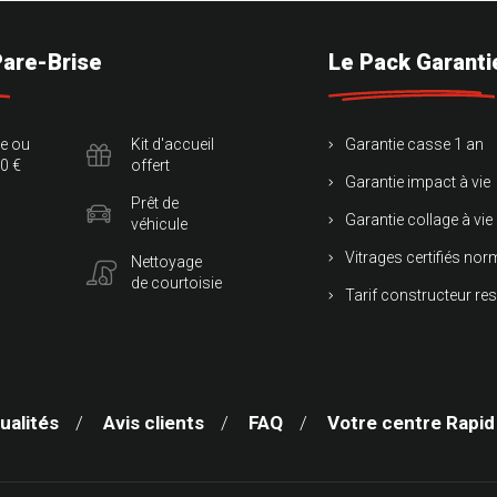
Pare-Brise
Le Pack Garanti
te ou
Kit d'accueil
Garantie casse 1 an
0 €
offert
Garantie impact à vie
Prêt de
Garantie collage à vie
véhicule
Vitrages certifiés no
Nettoyage
de courtoisie
Tarif constructeur re
ualités
Avis clients
FAQ
Votre centre Rapid