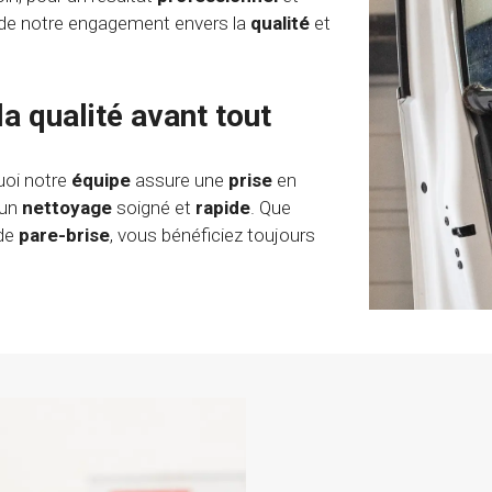
e de notre engagement envers la
qualité
et
la qualité avant tout
uoi notre
équipe
assure une
prise
en
 un
nettoyage
soigné et
rapide
. Que
de
pare-brise
, vous bénéficiez toujours