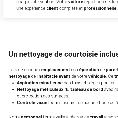
chaque intervention. Votre
voiture
repart non seulem
une expérience
client
complète et
professionnelle
.
Un nettoyage de courtoisie inclu
Lors de chaque
remplacement
ou
réparation
de
pare-
nettoyage
de l'
habitacle avant
de votre
véhicule
. Ce
t
Aspiration minutieuse
des tapis et sièges pour enle
Nettoyage méticuleux
du
tableau de bord
avec de
et protection des surfaces.
Contrôle visuel
pour s’assurer qu’aucune trace de l’
Notre
personnel
formé veille à réaliser ce
travail
avec so